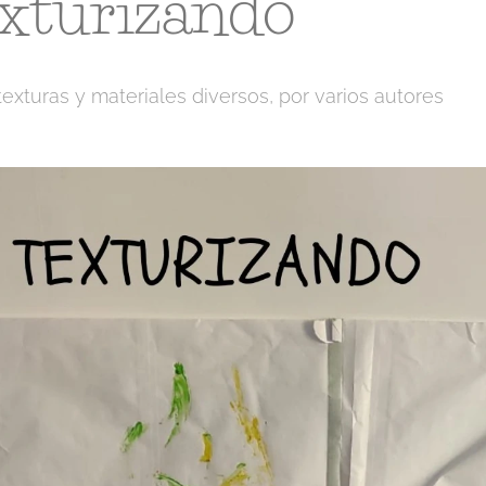
exturizando
 texturas y materiales diversos, por varios autores