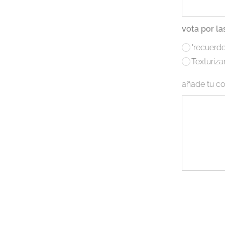
vota por la
"recuerdo
Texturiz
añade tu co