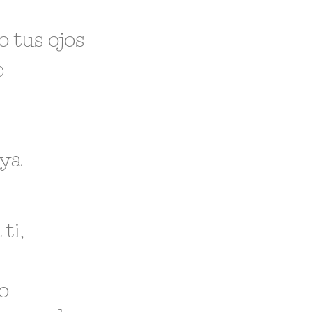
 tus ojos
e
aya
ti,
o