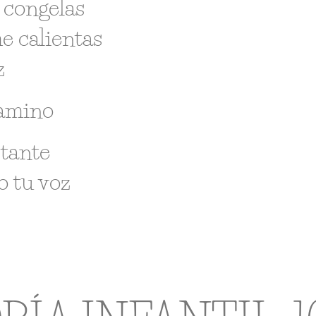
 congelas
e calientas
z
camino
tante
o tu voz