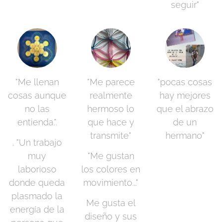
seguir"
"Me llenan
"Me parece
"pocas cosas
cosas aunque
realmente
hay mejores
no las
hermoso lo
que el abrazo
entienda.".
que hace y
de un
transmite"
hermano"
. "Un trabajo
muy
"Me gustan
laborioso
los colores en
donde queda
movimiento..."
plasmado la
Me gusta el
energía de la
diseño y sus