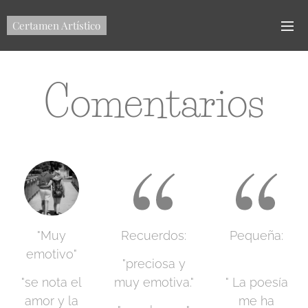
Certamen Artístico
Comentarios
"Muy
Recuerdos:
Pequeña:
emotivo"
"preciosa y
"se nota el
muy emotiva."
" La poesía
amor y la
me ha