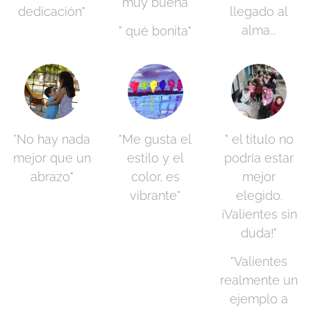
"muy buena"
dedicación"
llegado al
alma...
" qué bonita"
”No hay nada
"Me gusta el
" el titulo no
mejor que un
estilo y el
podría estar
abrazo"
color, es
mejor
vibrante"
elegido.
¡Valientes sin
duda!"
"Valientes
realmente un
ejemplo a